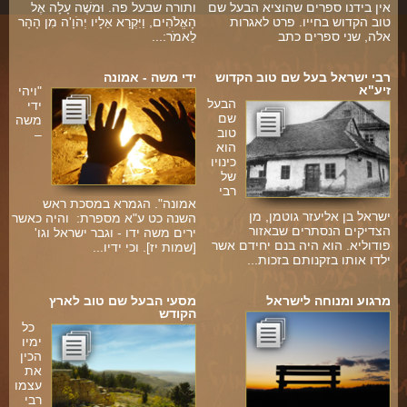
אין בידנו ספרים שהוציא הבעל שם
ותורה שבעל פה. וּמשֶׁה עָלָה אֶל
טוב הקדוש בחייו. פרט לאגרות
הָאֱלֹהִים, וַיִּקְרָא אֵלָיו יְהֹוָ'ה מִן הָהָר
אלה, שני ספרים כתב
לֵאמֹר:...
רבי ישראל בעל שם טוב הקדוש
ידי משה - אמונה
זיע"א
"ויהי
הבעל
ידי
שם
משה
טוב
–
הוא
כינויו
של
רבי
אמונה". הגמרא במסכת ראש
ישראל בן אליעזר גוטמן, מן
השנה כט ע"א מספרת: והיה כאשר
הצדיקים הנסתרים שבאזור
ירים משה ידו - וגבר ישראל וגו'
פודוליא. הוא היה בנם יחידם אשר
[שמות יז]. וכי ידיו...
ילדו אותו בזקנותם בזכות...
מרגוע ומנוחה לישראל
מסעי הבעל שם טוב לארץ
הקודש
כל
ימיו
הכין
את
עצמו
רבי