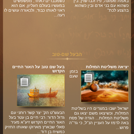
באמת ואמונה, פיו ולבו שוין, בין
כשמכבדים לאחד, מפשפשים
כשהוא עם בני אדם ובין כשהוא
במעשיו בעולם העליון, אם הוא
בהצנע לכת"
ראוי לאותו כבוד, ולכאורה עושים לו
רעה...
ל
הבעל שם-טוב
יציאה משליטת המזלות
בעל שם טוב על האור החיים
הקדוש
בזמן
שעם
ישראל ישבו במצרים היו בשליטת
הבעש"ט הק' יצר קשר רוחני עם
המזלות, וכשיצאו משם יצאו גם
גדול הדור: רבי חיים בן עטר בעל
משליטת המזלות... הגדה של פסח
האור החיים הקדוש זיע"א מעיר
באה לרמז על העניין הנ''ל, כי גד''ה
סאלי שבארץ מארוקו שאותו החזיק
פרוש...
כמשיח בן דוד...