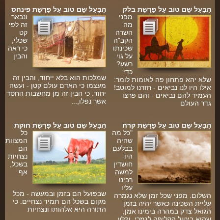
הַבַּעַל שֵׁם טוֹב עַל פָּרָשַׁת בלק
הַבַּעַל שֵׁם טוֹב עַל פָּרָשַׁת פינחס
מפני
ונבאר
מה
זה לפי
השרה
קט
הקב"ה
שכלי,
שכינתו
כי ראה
על גוי
והבין
רשע?
ךָ
כדי
שמלכות הוא בלא ייחוד, והבין זה
שלא יהא פתחון פה לאומות לומר:
מעצמו כי האדם עולם קטן - ועשה
יש
אילו היו לנו נביאים - חזרנו למוטב!
יחוד. כי הבין זה מן מחשבות החסד
.
העמיד להם נביאים - והם פרצו
אשר נפלו,...
גדר העולם
הַבַּעַל שֵׁם טוֹב עַל פָּרָשַׁת קרח
הַבַּעַל שֵׁם טוֹב עַל פָּרָשַׁת חוקת
"כל מה
כל
שהיה
המצוות
בבלעם
הם
היו
נצחיות
חושדין
בשכל,
למשה
אף
רבינו
-
עליו
שבפועל הם בזמן ובמעשה - מכל
השלום. מפני שכל זמן שלא נגמרה
מקום בשכל הם תמיד נצחיים. כי
עליית השכינה כאשר יהיה בזמן
התורה היא אלהותו ונצחיות
הגואל צדק במהרה בימינו אמן,
שהוא ביטול הקליפה לגמרי, ובִּלַּע...