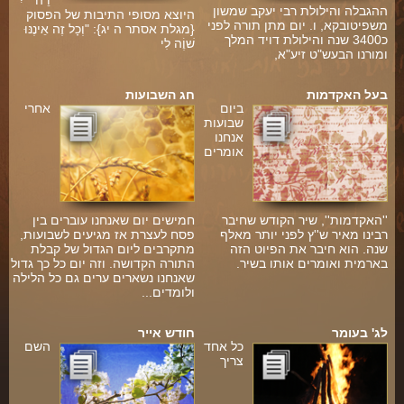
וֵ ה " יִ
ההגבלה והילולת רבי יעקב שמשון
היוצא מסופי התיבות של הפסוק
משפיטובקא, ו. יום מתן תורה לפני
{מגלת אסתר ה יג}: "וְכָל זֶה אֵינֶנּוּ
כ3400 שנה והילולת דויד המלך
שׁוֶֹה לִי
ומורנו הבעש"ט זיע"א,
בעל האקדמות
חג השבועות
ביום
אחרי
שבועות
אנחנו
אומרים
''האקדמות'', שיר הקודש שחיבר
חמישים יום שאנחנו עוברים בין
רבינו מאיר ש''ץ לפני יותר מאלף
פסח לעצרת אז מגיעים לשבועות,
שנה. הוא חיבר את הפיוט הזה
מתקרבים ליום הגדול של קבלת
בארמית ואומרים אותו בשיר.
התורה הקדושה. וזה יום כל כך גדול
שאנחנו נשארים ערים גם כל הלילה
ולומדים...
לג' בעומר
חודש אייר
כל אחד
השם
צריך