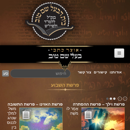
דף הבית
אודותנו
קישורים
צור קשר
סע
ערוץ הבעל שם טוב
פרשת השבוע
הרב דניאל סטבסקי
צוואות מריב"ש
פרשת וילך – פרשת ההסתרה
פרשת האזינו – פרשת התשובה
אגרת הגאולה
אָמַר לוֹ
משל
מֹשֶׁה
למלך
שנהג
פרשת השבוע
לכנוס
בין
מעגל השנה