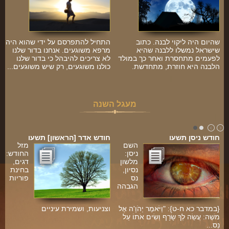
שהיום היה ליקוי לבנה. כתוב
התחיל להתפרסם על ידי שהוא היה
שישראל נמשלו ללבנה שהיא
מרפא משוגעים. אנחנו בדור שלנו
לפעמים מתחסרת ואחר כך במולד
לא צריכים להיבהל כי בדור שלנו
הלבנה היא חוזרת, מתחדשת.
כולנו משוגעים, רק שיש משוגעים...
מעגל השנה
חודש ניסן תשעו
חודש אדר [הראשון] תשעו
השם
מזל
ניסן:
החודש:
מלשון
דגים,
נסיון,
בחינת
נס
פוריות
הגבהה
{במדבר כא ח-ט}: "וַיֹּאמֶר יְהֹוָ'ה אֶל
וצניעות, ושמירת עיניים
משֶׁה: עֲשֵׂה לְךָ שָׂרָף וְשִׂים אֹתוֹ עַל
נֵס...