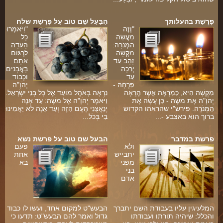
פָּרָשַׁת בהעלותך
הַבַּעַל שֵׁם טוֹב עַל פָּרָשַׁת שלח
"וְזֶה
"וַיֹּאמְרוּ
מַעֲשֵׂה
כָּל
הַמְּנֹרָה:
הָעֵדָה
מִקְשָׁה
לִרְגּוֹם
זָהָב עַד
אֹתָם
יְרֵכָהּ
בָּאֲבָנִים
עַד
וּכְבוֹד
פִּרְחָהּ -
יְהֹוָ"ה
מִקְשָׁה הִיא, כַּמַּרְאֶה אֲשֶׁר הֶרְאָה
נִרְאָה בְּאֹהֶל מוֹעֵד אֶל כָּל בְּנֵי יִשְׂרָאֵל.
יְהֹוָ"ה אֶת משֶׁה - כֵּן עָשָׂה אֶת
וַיֹּאמֶר יְהֹוָ"ה אֶל משֶׁה: עַד אָנָה
ם
הַמְּנֹרָה. פירש"י שהראהו הקדוש
יְנַאֲצֻנִי הָעָם הַזֶּה וְעַד אָנָה לֹא יַאֲמִינוּ
י
ברוך הוא באצבע -...
בִי בְּכֹל...
פרשת במדבר
הבעל שם טוב על פרשת נשא
ולא
פעם
יתבייש
אחת
מפני
בא
בני
אדם
ם
המלעיגין עליו בעבודת השם יתברך
הבעש"ט למקום אחד, ועשו לו כבוד
והכלל: שיהיה תורתו ועבודתו
גדול ואמר להם הבעש"ט: תדעו כי