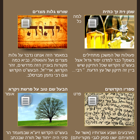
שמן זית זך כתית
שורש גלות מצרים
למה
כל
פעולות של המשכן מתחילים
במאמר הזה אנחנו נדבר על גלות
בשמן? כבר למדנו יסוד גדול אצל
מצרים ועל והגאולה, נביא כמה
בעש''ט הקדוש שכל התיקון שיש
מקורות בעניין הזה:מדרשים, זהר
ביין זה תיקון של עץ הדעת. '' רבי...
הקדוש, ארי''זל, הבעש''ט הקדוש
וגם רבי נחמן מברסלב.
ספריו הקדושים
הבעל שם טוב על פרשת וַיִּקְרָא
פרט
אומר
לארבעים ושבע אגרותיו {אשר על
בעש''ט הקדוש זיע"א שבמעמד הר
מחציתם ישנו ספק לגבי מקוריותם}
סיני היה ייחוד של תורה שבכתב