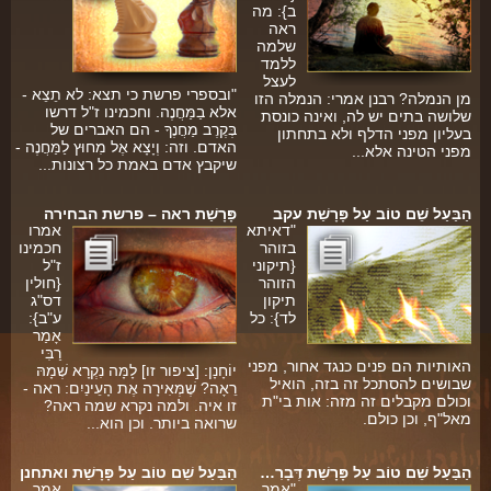
ארכיון
ב}: מה
ראה
תרומות
שלמה
ללמד
לעצל
שאלות ותשובות
"ובספרי פרשת כי תצא: לא תֵצֵא -
מן הנמלה? רבנן אמרי: הנמלה הזו
אלא בַמַּחֲנֶה. וחכמינו ז"ל דרשו
שלושה בתים יש לה, ואינה כונסת
בְּקֶרֶב מַחֲנֶךָ - הם האברים של
קבלת קהל
בעליון מפני הדלף ולא בתחתון
האדם. וזה: וְיָצָא אֶל מִחוּץ לַמַּחֲנֶה -
מפני הטינה אלא...
שיקבץ אדם באמת כל רצונות...
חנות ספרים
הַבַּעַל שֵׁם טוֹב עַל פָּרָשַׁת עקב
פָּרָשַׁת ראה – פרשת הבחירה
מאמרים
"דאיתא
אמרו
בזוהר
חכמינו
פרשת השבוע
{תיקוני
ז"ל
הזוהר
{חולין
מעגל השנה
תיקון
דס"ג
לד}: כל
ע"ב}:
הבעל שם-טוב
אָמַר
רַבִּי
האותיות הם פנים כנגד אחור, מפני
יוֹחָנָן: [ציפור זו] לָמָּה נִקְרָא שְׁמָהּ
אירועים מיוחדים
שבושים להסתכל זה בזה, הואיל
רֵאָה? שֶׁמְּאִירָה אֶת הָעֵינַיִם: ראה -
י
וכולם מקבלים זה מזה: אות בי"ת
זו איה. ולמה נקרא שמה ראה?
מאל"ף, וכן כולם.
שרואה ביותר. וכן הוא...
הַבַּעַל שֵׁם טוֹב עַל פָּרָשַׁת דְּבָרִ…
הַבַּעַל שֵׁם טוֹב עַל פָּרָשַׁת ואתחנן
"אָמַר
אמר