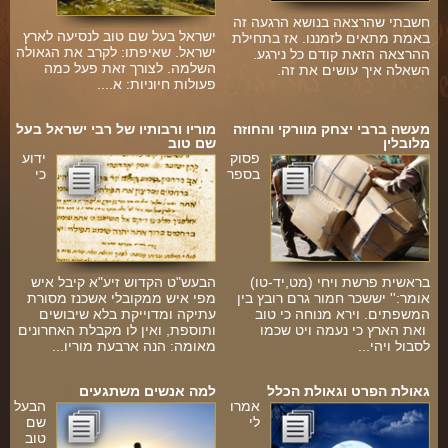
חשבתי שהרצאה בנושא הרגעה זה
ישראל בעל שם טוב לנסיעה לארץ
באמת מתאים לזמננו. אז בתחילת
ישראל. שאיפתו: לקרב את הגאולה
ההרצאה הזאת קודם כל נירגע.
השלמה. לצורך זאת פעל כמה
השאלה איך עושים את זה.
פעולות חיוניות: א....
מעשה ברבי יצחק מוורקי והחוזה
מוריו ורבותיו של רבי ישראל בעל
מלובלין
שם טוב
פסוק
ידוע
בספר
כי
בראשית פרשת ויחי (מט,יד-טו)
הבעש"ט הקדוש זיע"א קיבל איש
אומר:'' יששכר חמור גרם רובץ בין
מפי איש ממקובלי אשכנז מסורת
המשפתים. וירא מנוחה כי טוב
עתיקה ומדוייקת בלא שיבושים
ואת הארץ כי נעמה ויט שכמו
ותוספת, ואין לו מקבלת האחרונים
לסבול ויהי...
מאומה: הנה ארבעת מוריו...
גאולת הפרט וגאולת הכלל
למה אנשים משתגעים
אמרו
הבעל
לי
שם
טוב