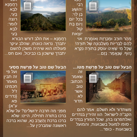
רַבִּי
רַחֲמָנָא
יְהוֹשֻׁעַ
לִבָּא
בֶּן לֵוִי:
בָּעֵי,
בְּכָל יוֹם
רוצה
וָיוֹם בַּת
לומר:
קוֹל
לִבָּא
יוֹצֵאת
בָּעֵי
מֵהַר חוֹרֵב וּמַכְרֶזֶת וְאוֹמֶרֶת: אוֹי
רַחֲמָנָא – את הלב דורש הבורא
לָהֶם לַבְּרִיּוֹת מֵעֶלְבּוֹנָהּ שֶׁל תּוֹרָה!
יתברך. נראה כוונתו, שהלב עיקר
שֶׁכָּל מִי שֶׁאֵינוֹ עוֹסֵק בַּתּוֹרָה נִקְרָא
פעולתו הוא שיהיה משכן להשם
נָזוּף. שֶׁנֶּאֱמַר: נֶזֶם...
יתברך שישכון בו כביכול, ואם חס...
הַבַּעַל שֵׁם טוֹב עַל פָּרָשַׁת מַּטּוֹ…
הַבַּעַל שֵׁם טוֹב עַל פָּרָשַׁת מַסְעֵי
זה
ועל פי
שאמר
זה תבין
הכתוב:
מאמר
טוב
חכמינו
אשר
ז"ל
לא
{נדרים
תדור
פא
ע"א}:
משתדור ולא תשלם. אמר להם
מפני מה חרבה ירושלים? על שלא
הקב"ה לישראל: הוו זהירין בנדרים
ברכו בתורה תחילה, היינו: שלא
ואלתפרצו בהן, שכל הפורץ בנדרים
ברכו ברכת וְהַעֲרֶב נָא, שהוא ברכה
- סופו למעול בשבועות, והמועל
ראשונה שמברכין על...
בשבועות - כופר...