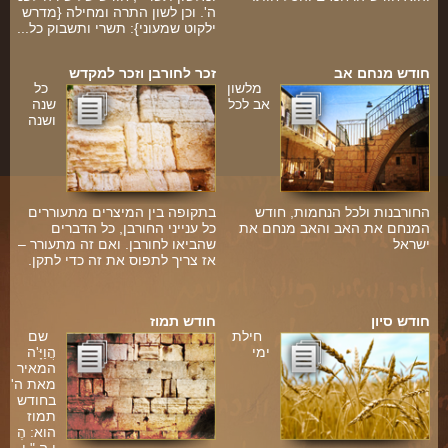
ה'. וכן לשון התרה ומחילה {מדרש
ילקוט שמעוני}: תשרי ותשבוק כל...
חודש מנחם אב
זכר לחורבן וזכר למקדש
מלשון
כל
אב לכל
שנה
ושנה
החורבנות ולכל הנחמות, חודש
בתקופה בין המיצרים מתעוררים
המנחם את האב והאב מנחם את
כל ענייני החורבן, כל הדברים
ישראל
שהביאו לחורבן. ואם זה מתעורר –
אז צריך לתפוס את זה כדי לתקן.
ו
חודש סיון
חודש תמוז
חילת
שם
ימי
הֲוַיָּ'ה
המאיר
מאת ה'
בחודש
תמוז
הוא: הֶ