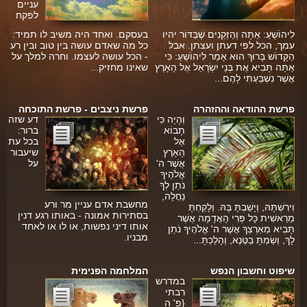
עניים
לפקח
פינת הלכה
לִיהוֹשֻׁעַ: אַתָּה וְהַזְּקֵנִים שֶׁבַּדּוֹר יהיו
בעסקם. ואחד היה משיב לו תמיד:
ספירת העומר
עמך, הכל לפי דעתן ועצתן. אבל
כל מה שאדם עושה בין טוב ובין רע
הַקָּדוֹשׁ בָּרוּךְ הוּא אָמַר לִיהוֹשֻׁעַ: כִּי
- הכל עושה לעצמו. וחרה למלך על
אַתָּה תָּבִיא אֶת בְּנֵי יִשְׂרָאֵל אֶל הָאָרֶץ
שאינו מחזיק...
חסד
אֲשֶׁר נִשְׁבַּעְתִּי לָהֶם...
גבורה
פרשת ההודאה וההזהרה
פרשת ניצבים - פרשת התוכחה
תפארת
וְהָיָה כִּי
דע שזה
תָבוֹא
ברור:
נצח
אֶל
בכל עת
הָאָרֶץ
שיעבור
אֲשֶׁר ה'
על
הוד
אֱלֹהֶיךָ
ים
נֹתֵן לְךָ
יסוד
נַחֲלָה,
מחשבת אדם עניין מר ורע
וִירִשְׁתָּהּ, וְיָשַׁבְתָּ בָּהּ. וְלָקַחְתָּ
מלכות
בסתירות אמונה - באותו רגע דנין
מֵרֵאשִׁית כָּל פְּרִי הָאֲדָמָה אֲשֶׁר
אותו דיני נפשות, או לו או לאחד
תָּבִיא מֵאַרְצְךָ אֲשֶׁר ה' אֱלֹהֶיךָ נֹתֵן
סיפורי הבעל שם טוב
מבניו.
לָךְ, וְשַׂמְתָּ בַטֶּנֶא, וְהָלַכְתָּ...
הרב שמואל אליהו
שיפוט וחשבון הנפש
המלחמה הפנימית
במדרש
הרב מיכי יוספי
רבתי
{פ' ה