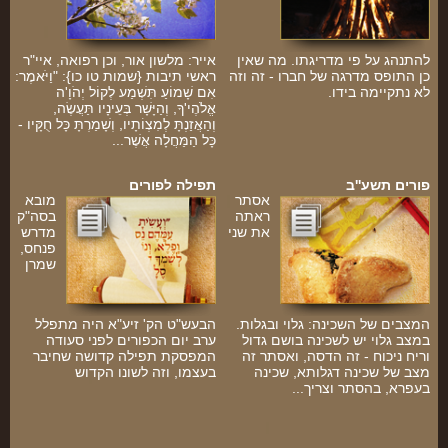
להתנהג על פי מדריגתו. מה שאין
אייר: מלשון אור, וכן רפואה, איי"ר
כן התופס מדרגה של חברו - זה וזה
ראשי תיבות {שמות טו כו}: "וַיֹּאמֶר:
לא נתקיימה בידו.
אִם שָׁמוֹעַ תִּשְׁמַע לְקוֹל יְהֹוָ'ה
אֱלֹהֶי'ךָ, וְהַיָּשָׁר בְּעֵינָיו תַּעֲשֶׂה,
וְהַאֲזַנְתָּ לְמִצְוֹתָיו, וְשָׁמַרְתָּ כָּל חֻקָּיו -
כָּל הַמַּחֲלָה אֲשֶׁר...
פורים תשע''ב
תפילה לפורים
אסתר
מובא
ראתה
בסה"ק
את שני
מדרש
פנחס,
שמרן
המצבים של השכינה: גלוי ובגלות.
הבעש"ט הק' זיע"א היה מתפלל
במצב גלוי יש לשכינה בושם גדול
ערב יום הכפורים לפני סעודה
וריח ניכוח - זה הדסה, ואסתר זה
המפסקת תפילה קדושה שחיבר
מצב של שכינה דגלותא, שכינה
בעצמו, וזה לשונו הקדוש
בעפרא, בהסתר וצריך...