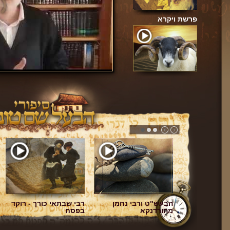
תשע׳ח
פרשת ויקרא
ולח את
הבעש"ט ורבי נחמן
רבי שבתאי כורך - רוקד
ולנאה לדרוש
מהורדנקא
בפסח