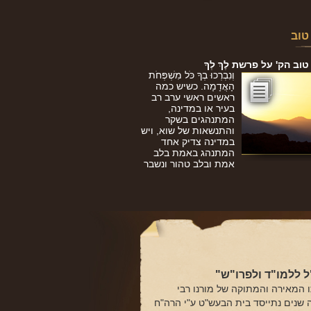
טוב
ב הק' על פרשת לֶךְ לְךָ
וְנִבְרְכוּ בְךָ כֹּל מִשְׁפְּחֹת
הָאֲדָמָה. כשיש כמה
ראשים ראשי ערב רב
בעיר או במדינה,
המתנהגים בשקר
והתנשאות של שוא, ויש
במדינה צדיק אחד
המתנהג באמת בלב
אמת ובלב טהור ונשבר
 ללמו"ד ולפרו"ש"
 המאירה והמתוקה של מורנו רבי
ה שנים נתייסד בית הבעש"ט ע"י הרה"ח