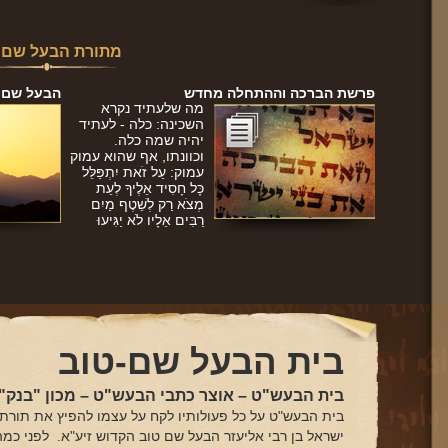
מתורת הבעל שם 
פרשת הברכה וההתחלה מחדש
הבעל שם טו
מה שלעתיד נקרא
השכינה: כלה - לעתיד
יהיה שמה כלה.
וכוונתו, אף שהוא עמוק
עמוק: עַל זֹאת יִתְפַּלֵּל
כָּל חָסִיד אֵלֶיךָ לְעֵת
מְצֹא רַק לְשֵׁטֶף מַיִם
רַבִּים אֵלָיו לֹא יַגִּיעוּ
בית הבעל שם-טוב
בית הבעש"ט – אוצר כתבי הבעש"ט – מכון "בנק"ל
בית הבעש"ט על כל פעולותיו לקח על עצמו להפיץ את תורתו
ישראל בן רבי אליעזר הבעל שם טוב הקדוש זיע"א. לפני כמ