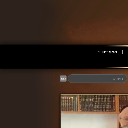
מאמרים
סע