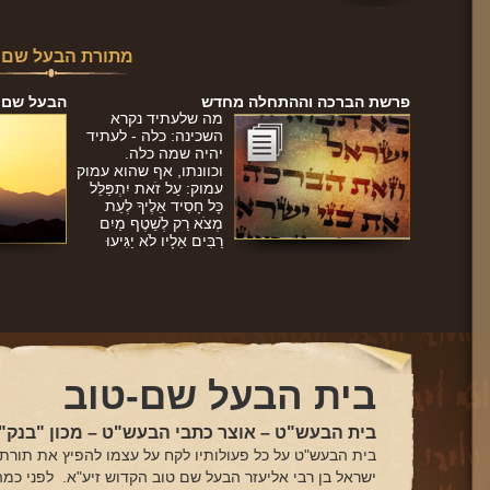
מתורת הבעל שם 
פרשת הברכה וההתחלה מחדש
הבעל שם טו
מה שלעתיד נקרא
השכינה: כלה - לעתיד
יהיה שמה כלה.
וכוונתו, אף שהוא עמוק
עמוק: עַל זֹאת יִתְפַּלֵּל
כָּל חָסִיד אֵלֶיךָ לְעֵת
מְצֹא רַק לְשֵׁטֶף מַיִם
רַבִּים אֵלָיו לֹא יַגִּיעוּ
בית הבעל שם-טוב
בית הבעש"ט – אוצר כתבי הבעש"ט – מכון "בנק"ל
בית הבעש"ט על כל פעולותיו לקח על עצמו להפיץ את תורתו
ישראל בן רבי אליעזר הבעל שם טוב הקדוש זיע"א. לפני כמ