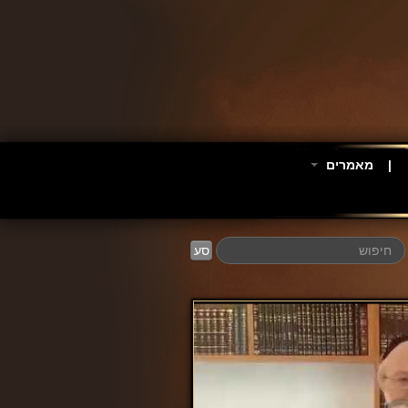
מאמרים
סע