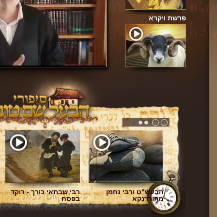
תשע׳ח
פרשת ויקרא
ולח את
הבעש"ט ורבי נחמן
רבי שבתאי כורך - רוקד
ולנאה לדרוש
מהורדנקא
בפסח