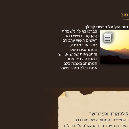
טוב
ב הק' על פרשת לֶךְ לְךָ
וְנִבְרְכוּ בְךָ כֹּל מִשְׁפְּחֹת
הָאֲדָמָה. כשיש כמה
ראשים ראשי ערב רב
בעיר או במדינה,
המתנהגים בשקר
והתנשאות של שוא, ויש
במדינה צדיק אחד
המתנהג באמת בלב
אמת ובלב טהור ונשבר
 ללמו"ד ולפרו"ש"
 המאירה והמתוקה של מורנו רבי
ה שנים נתייסד בית הבעש"ט ע"י הרה"ח