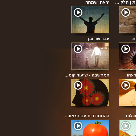
ת | חלק …
יראה ושמחה
ת
עבד שר ובן
דעהו
המחשבה - שיעור קומ…
כלות
ההתמודדות עם הגאוו…