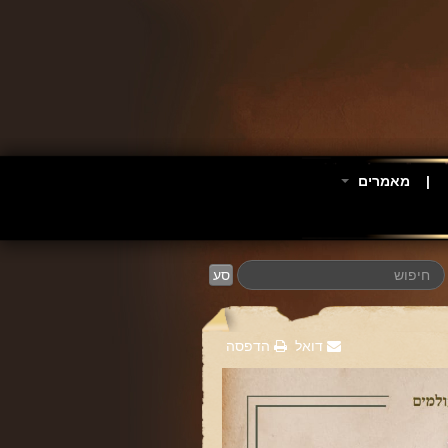
מאמרים
סע
דואל
הדפסה