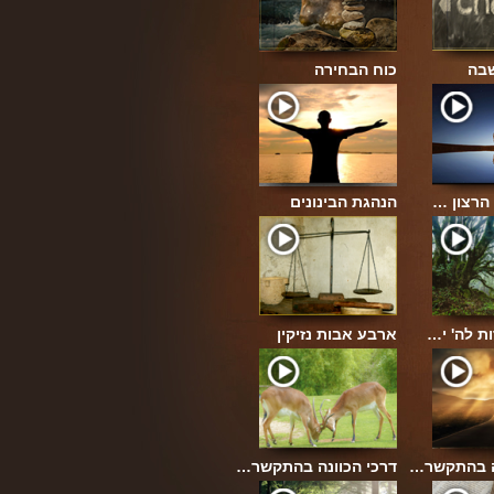
בה
כוח הבחירה
 הרצון …
הנהגת הבינונים
ת לה' י…
ארבע אבות נזיקין
נה בהתקשר…
דרכי הכוונה בהתקשר…