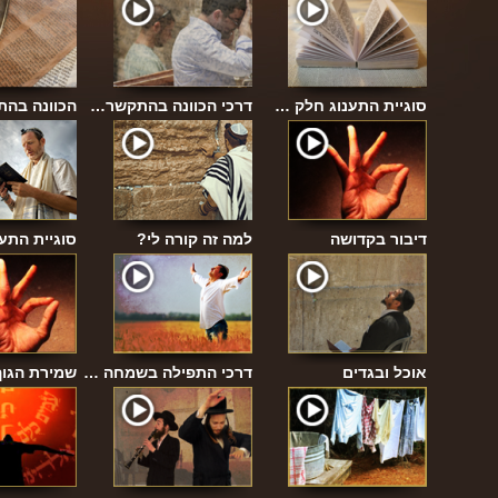
 בתפי…
סוגיית התענוג חלק …
דרכי הכוונה בהתקשר…
הכוונה בה
דיבור בקדושה
למה זה קורה לי?
סוגיית התע
עם הב…
אוכל ובגדים
דרכי התפילה בשמחה …
שמירת הגוף
והמתקה…