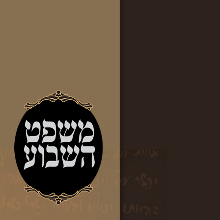
אבות ובנים
קדושת העיניים
השתוות המחשב
ה…