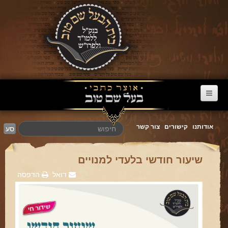
דף הבית
אודותנו
קישורים
צור קשר
סע
ערוץ הבעל שם טוב
הרב דניאל סטבסקי
שיעור חודשי בלעדי למנויים
צוואות מריב"ש
דואל
הדפסה
אגרת הגאולה
פרשת השבוע
מעגל השנה