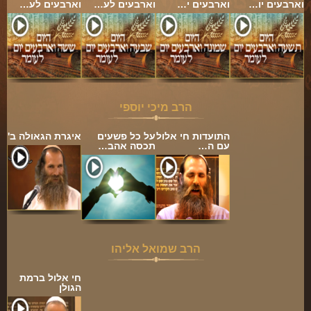
וארבעים יו…
וארבעים י…
וארבעים לע…
וארבעים לע…
הרב מיכי יוספי
התועדות חי אלול
על כל פשעים
איגרת הגאולה ב'
עם ה…
תכסה אהב…
הרב שמואל אליהו
חי אלול ברמת
הגולן