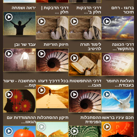
ברוגז - רחם
דרכי הדבקות
דרכי הדבקות |
יראה ושמחה
תזכור
חלק ב'…
חלק …
דרכי הכוונה
לימוד תורה
חיזוק הזריזות
עבד שר ובן
בהתקשר…
להיטיב
העלאת החומר
דרכי ההתפשטות
בכל דרכיך דעהו
המחשבה - שיעור
בעבודת…
מגבו…
קומ…
חכם עיניו בראשו
ההסתכלות
תיקון ההסתכלות
ההתמודדות עם
הפנימית
הגאוו…