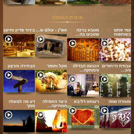
איגרת הגאולה
עמי אתם
מטבע ברכה
עש"ן - עולם ש…
בירור פדיון ותיקון
בשותפות
שטבעו בה…
עבודת הייחודים
הכנעה הבדלה
מקל וחומר
הבחירה והרצון
והכ…
והמתקה…
ומגזרה שווה
רעותא דליבא
כיצד התפילה
דע מה למעלה
ממתיקה…
ממך