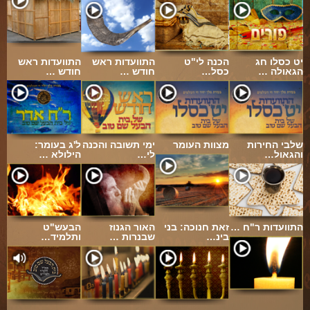
יט כסלו חג
הכנה לי"ט
התוועדות ראש
התוועדות ראש
הגאולה …
כסל…
חודש …
חודש …
שלבי החירות
מצוות העומר
ימי תשובה והכנה
ל'ג בעומר:
והגאול…
לי…
הילולא …
התוועדות ר"ח …
זאת חנוכה: בני
האור הגנוז
הבעש"ט
בינ…
שבנרות …
ותלמיד…