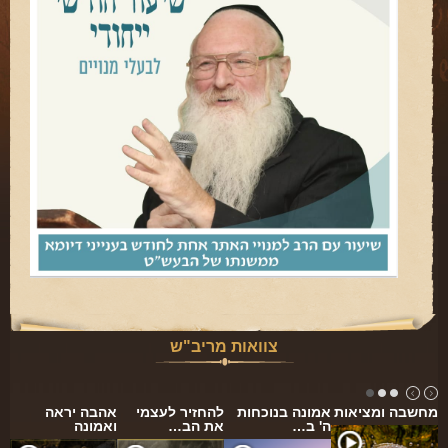
פינת הלכה
ספירת העומר
חסד
גבורה
תפארת
נצח
הוד
יסוד
מלכות
סיפורי הבעל שם טוב
צוואות מריב"ש
הרב שמואל אליהו
מחשבה ומציאות
אמונה בנוכחות
להחזיר לעצמי
אהבה יראה
הרב מיכי יוספי
ה' ב…
את הב…
ואמונה