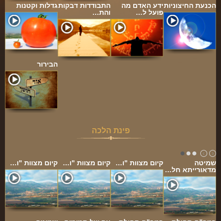
הכנעת החיצוניות
ידע האדם מה
התבודדות דבקות
גדלות וקטנות
פועל ל…
והת…
הבירור
פינת הלכה
שמיטה
קיום מצוות "ו…
קיום מצוות "ו…
קיום מצוות "ו…
מדאורייתא חל…