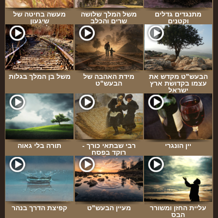
מתנגדים גדלים
משל המלך שלושה
מעשה בחיטה של
וקטנים
שרים והכלב
שיגעון
הבעש"ט מקדש את
מידת האהבה של
משל בן המלך בגלות
עצמו בקדושת ארץ
הבעש"ט
ישראל
יין הונגרי
רבי שבתאי כורך -
תורה בלי גאוה
רוקד בפסח
עליית החזן ומשורר
מעיין הבעש"ט
קפיצת הדרך בנהר
הבס