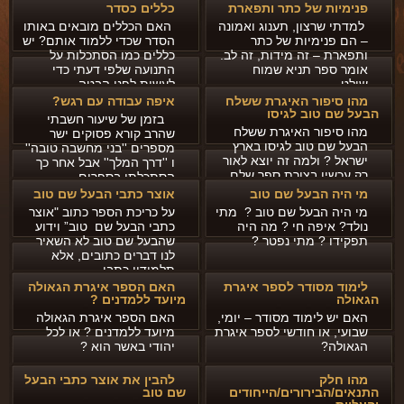
פנימיות של כתר ותפארת
כללים כסדר
למדתי שרצון, תענוג ואמונה
פינת הלכה
האם הכללים מובאים באותו
– הם פנימיות של כתר
הסדר שכדי ללמוד אותם? יש
ותפארת – זה מידות, זה לב.
כללים כמו הסתכלות על
ספירת העומר
אומר ספר תניא שמוח
התנועה שלפי דעתי כדי
שולט...
לעשות לפני הבטה...
חסד
מהו סיפור האיגרת ששלח
איפה עבודה עם רגש?
הבעל שם טוב לגיסו
בזמן של שיעור חשבתי
גבורה
מהו סיפור האיגרת ששלח
שהרב קורא פסוקים ישר
הבעל שם טוב לגיסו בארץ
מספרים ''בני מחשבה טובה''
תפארת
ישראל ? ולמה זה יוצא לאור
ו ''דרך המלך'' אבל אחר כך
רק עכשיו בצורת ספר שלם,...
הסתכלתי בספרים...
נצח
מי היה הבעל שם טוב
אוצר כתבי הבעל שם טוב
מי היה הבעל שם טוב ? מתי
על כריכת הספר כתוב "אוצר
הוד
נולד? איפה חי ? מה היה
כתבי הבעל שם טוב” וידוע
תפקידו ? מתי נפטר ?
שהבעל שם טוב לא השאיר
יסוד
לנו דברים כתובים, אלא
תלמידיו כתבו...
מלכות
לימוד מסודר לספר איגרת
האם הספר איגרת הגאולה
הגאולה
מיועד ללמדנים ?
סיפורי הבעל שם טוב
האם יש לימוד מסודר – יומי,
האם הספר איגרת הגאולה
שבועי, או חודשי לספר איגרת
מיועד ללמדנים ? או לכל
הרב שמואל אליהו
הגאולה?
יהודי באשר הוא ?
הרב מיכי יוספי
מהו חלק
להבין את אוצר כתבי הבעל
התנאים/הבירורים/הייחודים
שם טוב