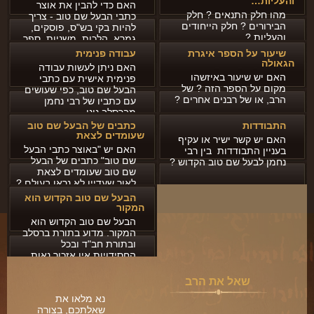
והעליות…
ארכיון
האם כדי להבין את אוצר
מהו חלק התנאים ? חלק
כתבי הבעל שם טוב - צריך
הבירורים ? חלק הייחודים
להיות בקי בש"ס, פוסקים,
תרומות
והעליות ?
גמרא, הלכות, משניות, ספר
הזוהר...
שיעור על הספר איגרת
עבודה פנימית
שאלות ותשובות
הגאולה
האם ניתן לעשות עבודה
האם יש שיעור באיזשהו
פנימית אישית עם כתבי
קבלת קהל
מקום על הספר הזה ? של
הבעל שם טוב, כפי שעושים
הרב, או של רבנים אחרים ?
עם כתביו של רבי נחמן
מברסלב נינו...
חנות ספרים
התבודדות
כתבים של הבעל שם טוב
שעומדים לצאת
האם יש קשר ישיר או עקיף
מאמרים
האם יש "באוצר כתבי הבעל
בעניין התבודדות בין רבי
שם טוב" כתבים של הבעל
נחמן לבעל שם טוב הקדוש ?
פרשת השבוע
שם טוב שעומדים לצאת
לאור שעדיין לא נראו בעולם ?
מעגל השנה
הבעל שם טוב הקדוש הוא
המקור
הבעל שם-טוב
הבעל שם טוב הקדוש הוא
המקור. מדוע בתורת ברסלב
אירועים מיוחדים
ובתורת חב"ד ובכל
החסידויות אין אזכור נאות
ופרקי לימוד מסודרים
ואפילו...
שאל את הרב
נא מלאו את
שאלתכם, בצורה