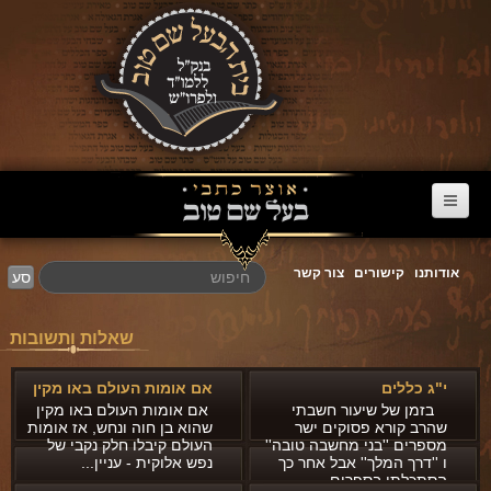
דף הבית
אודותנו
קישורים
צור קשר
סע
ערוץ הבעל שם טוב
הרב דניאל סטבסקי
שאלות ותשובות
צוואות מריב"ש
י"ג כללים
אם אומות העולם באו מקין
אגרת הגאולה
בזמן של שיעור חשבתי
אם אומות העולם באו מקין
שהרב קורא פסוקים ישר
שהוא בן חוה ונחש, אז אומות
מספרים ''בני מחשבה טובה''
העולם קיבלו חלק נקבי של
פרשת השבוע
ו ''דרך המלך'' אבל אחר כך
נפש אלוקית - עניין...
הסתכלתי בספרים...
מעגל השנה