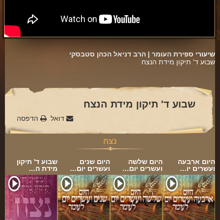
פינת הלכה
ספירת העומר
חסד
שיעורי ספירת העומר |
הרב דניאל הכהן סטבסקי
שבוע ד' תיקון מידת הנצח
גבורה
תפארת
נצח
שבוע ד' תיקון מידת הנצח
הוד
דואל
הדפסה
יסוד
נצח
מלכות
היום ארבעה
היום שלשה
היום שנים
שבוע ד' תיקון
ועשרים יו…
ועשרים יום…
ועשרים יום…
מידת ה…
סיפורי הבעל שם טוב
הרב שמואל אליהו
הרב מיכי יוספי