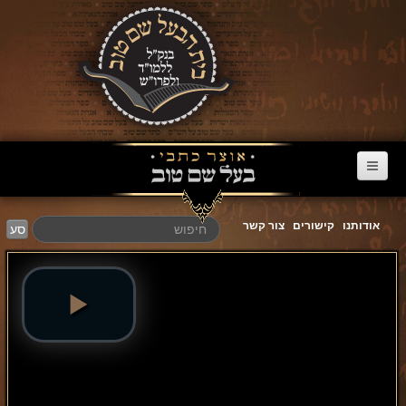
דף הבית
אודותנו
קישורים
צור קשר
סע
ערוץ הבעל שם טוב
הרב דניאל סטבסקי
צוואות מריב"ש
אגרת הגאולה
פרשת השבוע
מעגל השנה