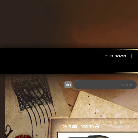
מאמרים
סע
הדפסה
דואל