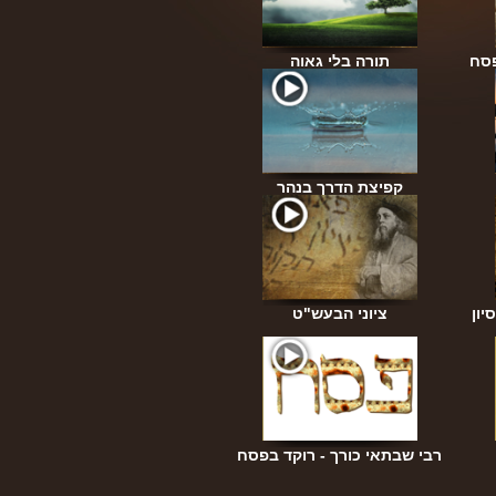
פסח
תורה בלי גאוה
קפיצת הדרך בנהר
יון
ציוני הבעש"ט
רבי שבתאי כורך - רוקד בפסח