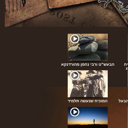
ח
הבעש"ט ורבי נחמן מהורדנקא
ג
הבעל
המוכיח שנעשה תלמיד