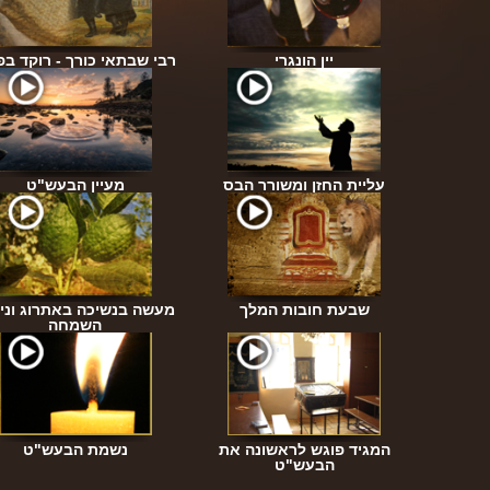
דיקים
יין הונגרי
רבי שבתאי כורך - רוקד ב
עליית החזן ומשורר הבס
מעיין הבעש"ט
פילה
שבעת חובות המלך
מעשה בנשיכה באתרוג וניס
השמחה
נו לה'
המגיד פוגש לראשונה את
נשמת הבעש"ט
ל?
הבעש"ט